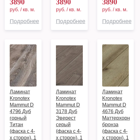
3890
3890
3890
руб. / кв. м.
руб. / кв. м.
руб. / кв. м.
Подробнее
Подробнее
Подробнее
Ламинат
Ламинат
Ламинат
Kronotex
Kronotex
Kronotex
Mammut D
Mammut D
Mammut D
4796 Дуб
3178 Дуб
4676 Дуб
горный
Эверест
Маттерхорн
Титан
серый
бронза
(фаска с 4-
(фаска с 4-
(фаска с 4-
х сторон), 1
х сторон), 1
х сторон), 1