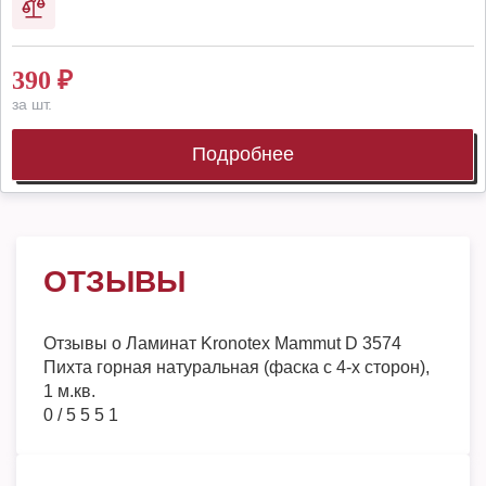
390
₽
за шт.
Подробнее
ОТЗЫВЫ
Отзывы о
Ламинат Kronotex Mammut D 3574
Пихта горная натуральная (фаска с 4-х сторон),
1 м.кв.
0
/
5
5
5
1