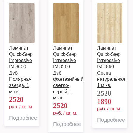
Ламинат
Ламинат
Ламинат
Quick-Step
Quick-Step
Quick-Step
Impressive
Impressive
Impressive
IM 8600
IM 3560
IM 1860
Дуб
Дуб
Сосна
Полярная
фантазийный
натуральная,
звезда, 1
светло-
1 м.кв.
м.кв.
серый, 1
2520
м.кв.
2520
1890
2520
руб. / кв. м.
руб. / кв. м.
руб. / кв. м.
Подробнее
Подробнее
Подробнее