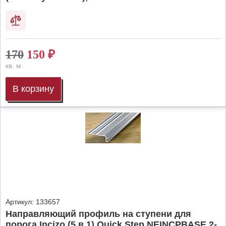
170
150
₽
кв. м.
В корзину
Артикул:
133657
Направляющий профиль на ступени для
порога Incizo (5 в 1) Quick Step NEINCPBASE 2-