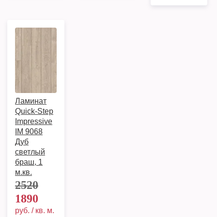
Ламинат
Quick-Step
Impressive
IM 9068
Дуб
светлый
браш, 1
м.кв.
2520
1890
руб. / кв. м.