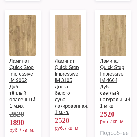
Ламинат
Ламинат
Ламинат
Quick-Step
Quick-Step
Quick-Step
Impressive
Impressive
Impressive
IM 9062
IM 3105
IM 4664
Дуб
Доска
Дуб
тёплый
белого
светлый
опалённый,
дуба
натуральный,
1 м.кв.
лакированная,
1 м.кв.
1 м.кв.
2520
2520
2520
1890
руб. / кв. м.
руб. / кв. м.
руб. / кв. м.
Подробнее