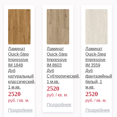
Ламинат
Ламинат
Ламинат
Quick-Step
Quick-Step
Quick-Step
Impressive
Impressive
Impressive
IM 1848
IM 8603
IM 3559
Дуб
Дуб
Дуб
натуральный
Субтропический,
фантазийный
классический,
1 м.кв.
белый, 1
1 м.кв.
м.кв.
2520
2520
2520
руб. / кв. м.
руб. / кв. м.
руб. / кв. м.
Подробнее
Подробнее
Подробнее