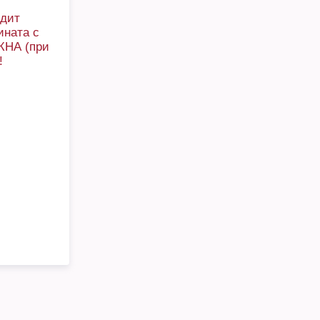
одит
ината с
ЖНА (при
!