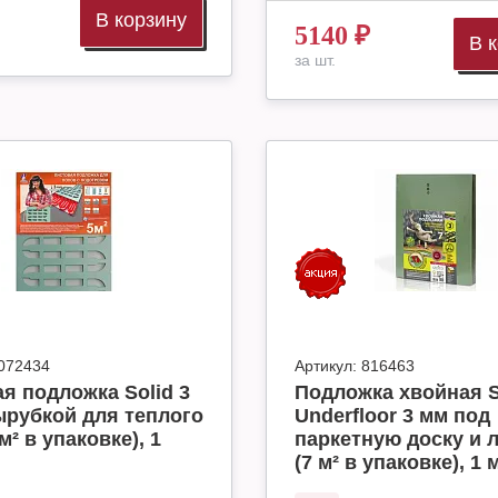
В корзину
5140
₽
В 
за шт.
072434
Артикул:
816463
я подложка Solid 3
Подложка хвойная S
ырубкой для теплого
Underfloor 3 мм под
м² в упаковке), 1
паркетную доску и 
(7 м² в упаковке), 1 