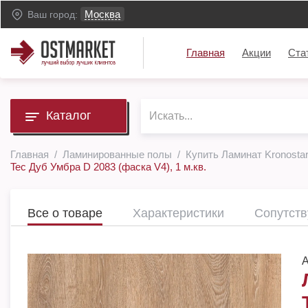
Москва
Ваш город:
Главная
Акции
Ста
Каталог
Главная
Ламинированные полы
Купить Ламинат Kronostar
Tec Дуб Умбра D 2083 (фаска V4), 1 м.кв.
Все о товаре
Характеристики
Сопутст
А