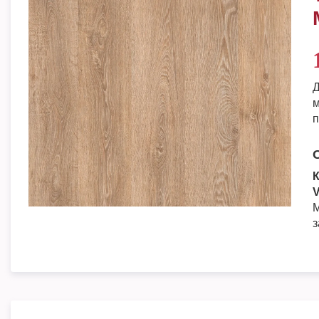
Д
м
п
К
V
М
з