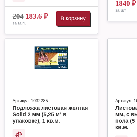
1840
₽
за шт.
204
183.6
₽
В корзину
за м.п.
Артикул:
1032285
Артикул:
1
Подложка листовая желтая
Листова
Solid 2 мм (5,25 м² в
мм, с в
упаковке), 1 кв.м.
пола (5 
кв.м.