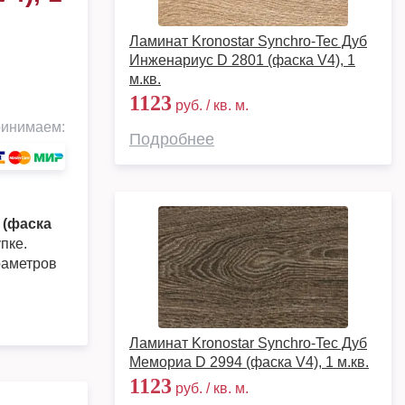
Ламинат Kronostar Synchro-Tec Дуб
Инженариус D 2801 (фаска V4), 1
м.кв.
1123
руб. / кв. м.
инимаем:
Подробнее
 (фаска
пке.
раметров
Ламинат Kronostar Synchro-Tec Дуб
Мемориа D 2994 (фаска V4), 1 м.кв.
1123
руб. / кв. м.