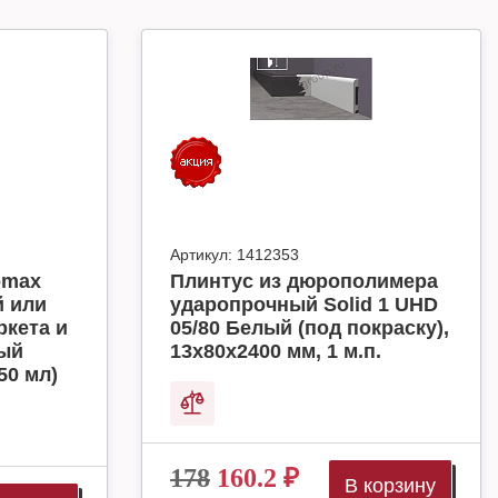
Артикул:
1412353
omax
Плинтус из дюрополимера
й или
ударопрочный Solid 1 UHD
ркета и
05/80 Белый (под покраску),
ный
13х80х2400 мм, 1 м.п.
50 мл)
178
160.2
₽
В корзину