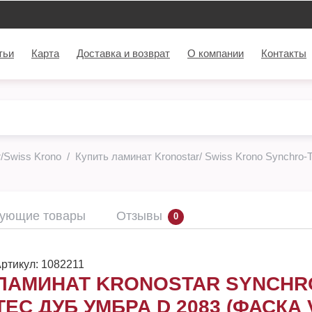
тьи
Карта
Доставка и возврат
О компании
Контакты
/Swiss Krono
Купить ламинат Kronostar/ Swiss Krono Synchro-T
вующие товары
Отзывы
0
ртикул:
1082211
ЛАМИНАТ KRONOSTAR SYNCHR
TEC ДУБ УМБРА D 2083 (ФАСКА V