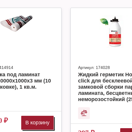
414914
Артикул:
174028
ка под ламинат
Жидкий герметик H
10000x1000x3 мм (10
click для бесклеево
ковке), 1 кв.м.
замковой сборки па
ламината, бесцвет
неморозостойкий (2
0
₽
В корзину