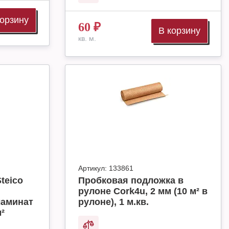
корзину
60
₽
В корзину
кв. м.
Артикул:
133861
teico
Пробковая подложка в
рулоне Cork4u, 2 мм (10 м² в
ламинат
рулоне), 1 м.кв.
м²