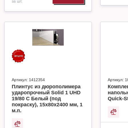
за шт.
Артикул:
1412354
Артикул:
1
Плинтус из дюрополимера
Комплек
ударопрочный Solid 1 UHD
наполь
19/80 C Белый (под
Quick-S
покраску), 15х80х2400 мм, 1
м.п.