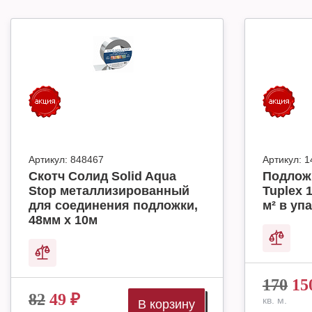
Артикул:
848467
Артикул:
1
Скотч Солид Solid Aqua
Подлож
Stop металлизированный
Tuplex 
для соединения подложки,
м² в упа
48мм х 10м
170
15
82
49
₽
кв. м.
В корзину