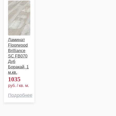
Ламинат
Floorwood
Brilliance
SC FB070
Дуб
Боракай, 1
м.кв.
1035
руб. / кв. м.
Подробнее