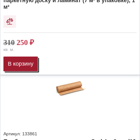
паркетную доску и ламинат (7 м² в упаковке), 1
м²
310
250
₽
кв. м.
В корзину
Артикул:
133861