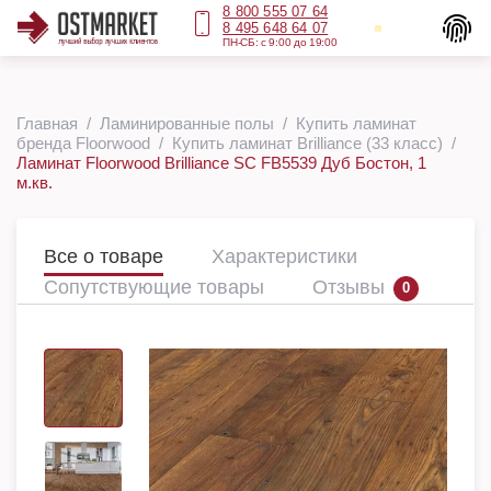
8 800 555 07 64
8 495 648 64 07
ПН-СБ: с 9:00 до 19:00
Главная
Ламинированные полы
Купить ламинат
бренда Floorwood
Купить ламинат Brilliance (33 класс)
Ламинат Floorwood Brilliance SC FB5539 Дуб Бостон, 1
м.кв.
Все о товаре
Характеристики
Сопутствующие товары
Отзывы
0