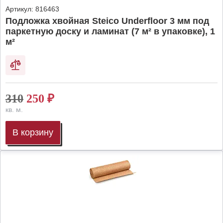
Артикул:
816463
Подложка хвойная Steico Underfloor 3 мм под
паркетную доску и ламинат (7 м² в упаковке), 1
м²
310
250
₽
кв. м.
В корзину