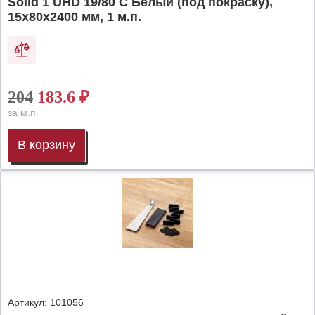
Solid 1 UHD 19/80 C Белый (под покраску),
15х80х2400 мм, 1 м.п.
204
183.6
₽
за м.п.
В корзину
Артикул:
101056