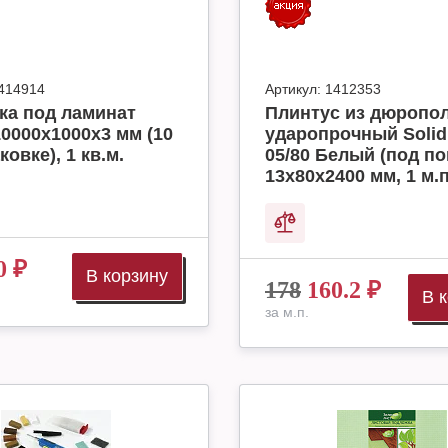
414914
Артикул:
1412353
ка под ламинат
Плинтус из дюропо
10000x1000x3 мм (10
ударопрочный Solid
ковке), 1 кв.м.
05/80 Белый (под по
13х80х2400 мм, 1 м.п
0
₽
В корзину
178
160.2
₽
В 
за м.п.