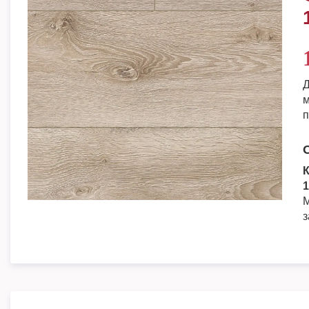
Д
м
п
К
1
М
з