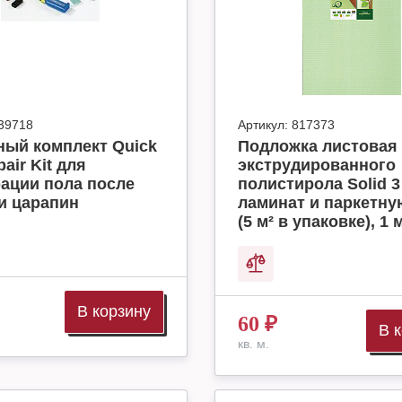
39718
Артикул:
817373
ный комплект Quick
Подложка листовая 
air Kit для
экструдированного
ации пола после
полистирола Solid 3
и царапин
ламинат и паркетну
(5 м² в упаковке), 1 м
В корзину
60
₽
В 
кв. м.