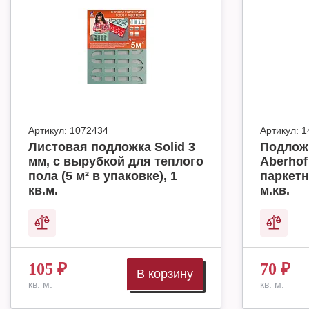
Артикул:
1072434
Артикул:
1
Листовая подложка Solid 3
Подлож
мм, с вырубкой для теплого
Aberhof
пола (5 м² в упаковке), 1
паркетн
кв.м.
м.кв.
105
₽
70
₽
В корзину
кв. м.
кв. м.