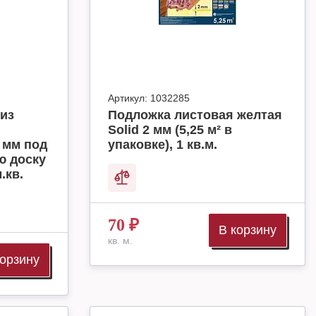
Артикул:
1032285
из
Подложка листовая желтая
Solid 2 мм (5,25 м² в
 мм под
упаковке), 1 кв.м.
ю доску
.кв.
70
₽
В корзину
кв. м.
корзину