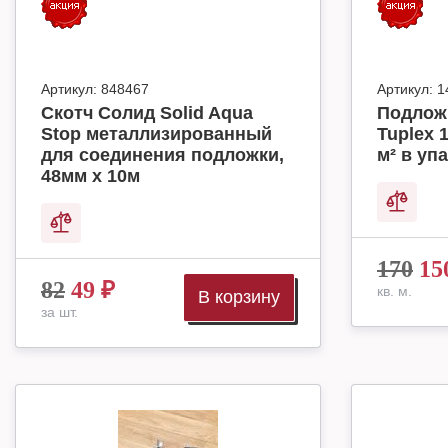
Артикул:
848467
Артикул:
1
Скотч Солид Solid Aqua
Подлож
Stop металлизированный
Tuplex 
для соединения подложки,
м² в упа
48мм х 10м
170
15
82
49
₽
кв. м.
В корзину
за шт.