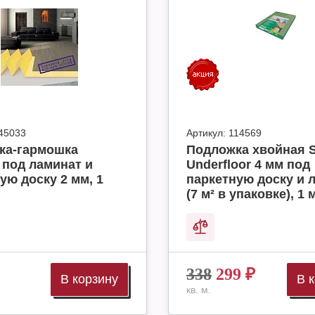
45033
Артикул:
114569
ка-гармошка
Подложка хвойная S
 под ламинат и
Underfloor 4 мм под
ую доску 2 мм, 1
паркетную доску и 
(7 м² в упаковке), 1 м
338
299
₽
В корзину
В 
кв. м.