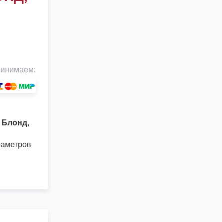
инимаем:
и Блонд,
раметров