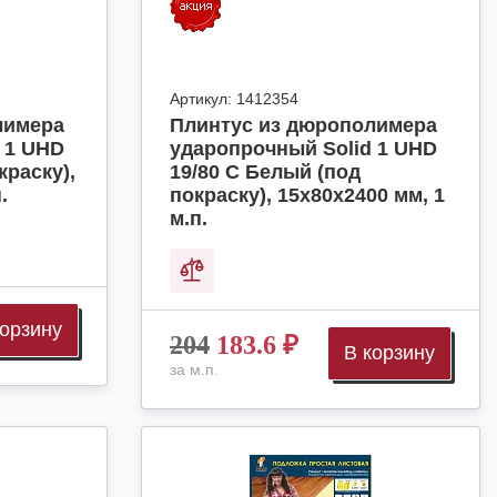
Артикул:
1412354
лимера
Плинтус из дюрополимера
 1 UHD
ударопрочный Solid 1 UHD
краску),
19/80 C Белый (под
.
покраску), 15х80х2400 мм, 1
м.п.
корзину
204
183.6
₽
В корзину
за м.п.