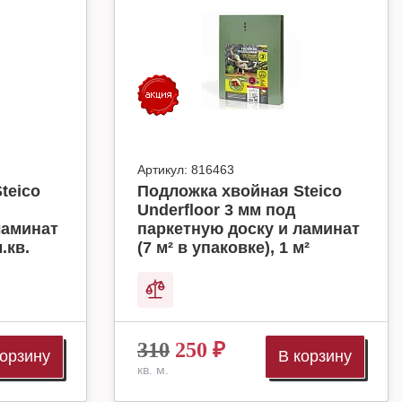
Артикул:
816463
teico
Подложка хвойная Steico
Underfloor 3 мм под
ламинат
паркетную доску и ламинат
.кв.
(7 м² в упаковке), 1 м²
310
250
₽
корзину
В корзину
кв. м.