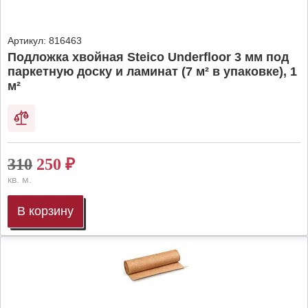
Артикул:
816463
Подложка хвойная Steico Underfloor 3 мм под
паркетную доску и ламинат (7 м² в упаковке), 1
м²
310
250
₽
кв. м.
В корзину