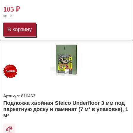
105
₽
кв. м.
В корзину
Артикул:
816463
Подложка хвойная Steico Underfloor 3 мм под
паркетную доску и ламинат (7 м² в упаковке), 1
м²