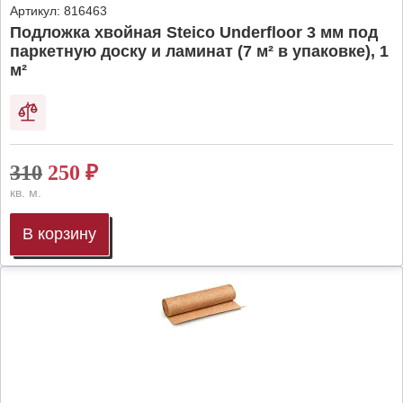
Артикул:
816463
Подложка хвойная Steico Underfloor 3 мм под
паркетную доску и ламинат (7 м² в упаковке), 1
м²
310
250
₽
кв. м.
В корзину