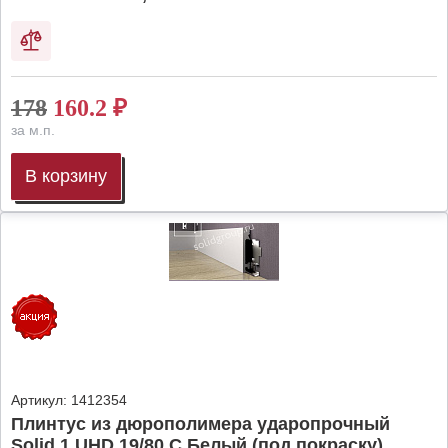
178
160.2
₽
за м.п.
В корзину
Артикул:
1412354
Плинтус из дюрополимера ударопрочный
Solid 1 UHD 19/80 C Белый (под покраску),