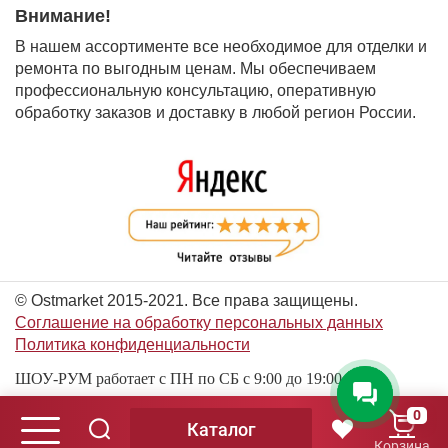
Внимание!
В нашем ассортименте все необходимое для отделки и
ремонта по выгодным ценам. Мы обеспечиваем
профессиональную консультацию, оперативную
обработку заказов и доставку в любой регион России.
© Ostmarket 2015-2021. Все права защищены.
Соглашение на обработку персональных данных
Политика конфиденциальности
ШОУ-РУМ работает с ПН по СБ с 9:00 до 19:00
0
Каталог
© Ostmarket 2015-2026. Все права защищены.
Корзина