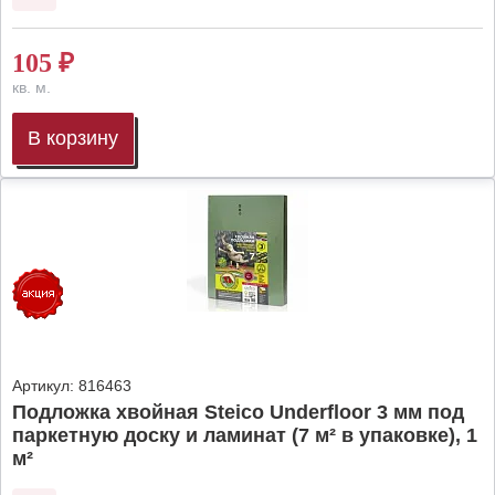
105
₽
кв. м.
В корзину
Артикул:
816463
Подложка хвойная Steico Underfloor 3 мм под
паркетную доску и ламинат (7 м² в упаковке), 1
м²