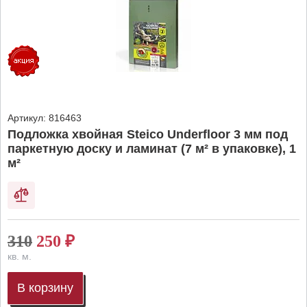
Артикул:
816463
Подложка хвойная Steico Underfloor 3 мм под
паркетную доску и ламинат (7 м² в упаковке), 1
м²
310
250
₽
кв. м.
В корзину