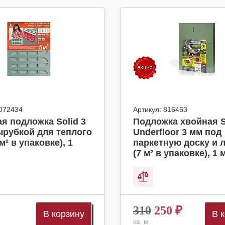
072434
Артикул:
816463
я подложка Solid 3
Подложка хвойная S
ырубкой для теплого
Underfloor 3 мм под
м² в упаковке), 1
паркетную доску и 
(7 м² в упаковке), 1 
310
250
₽
В корзину
В 
кв. м.