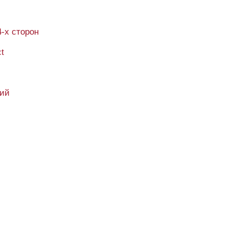
4-х сторон
ct
кий